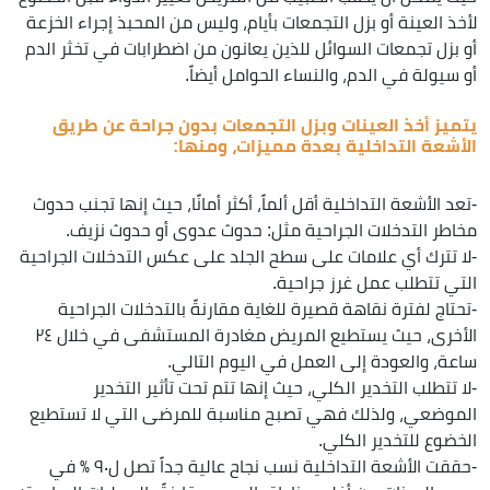
لأخذ العينة أو بزل التجمعات بأيام، وليس من المحبذ إجراء الخزعة
أو بزل تجمعات السوائل للذين يعانون من اضطرابات في تخثر الدم
أو سيولة في الدم، والنساء الحوامل أيضاً.
يتميز أخذ العينات وبزل التجمعات بدون جراحة عن طريق
الأشعة التداخلية بعدة مميزات، ومنها:
-تعد الأشعة التداخلية أقل ألماً، أكثر أمانًا، حيث إنها تجنب حدوث
مخاطر التدخلات الجراحية مثل: حدوث عدوى أو حدوث نزيف.
-لا تترك أي علامات على سطح الجلد على عكس التدخلات الجراحية
التي تتطلب عمل غرز جراحية.
-تحتاج لفترة نقاهة قصيرة للغاية مقارنةً بالتدخلات الجراحية
الأخرى، حيث يستطيع المريض مغادرة المستشفى في خلال ٢٤
ساعة، والعودة إلى العمل في اليوم التالي.
-لا تتطلب التخدير الكلي، حيث إنها تتم تحت تأثير التخدير
الموضعي، ولذلك فهي تصبح مناسبة للمرضى التي لا تستطيع
الخضوع للتخدير الكلي.
-حققت الأشعة التداخلية نسب نجاح عالية جداً تصل ل٩٠ ٪ في