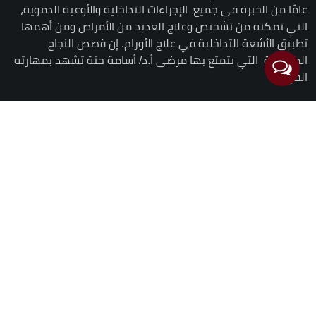
عامًا من الخبرة في جميع الإجراءات التداخلية والأوعية الدموية،
التي تمكنه من تشخيص وعلاج العديد من الأمراض ومن أهمها
تطبيق الأشعة التداخلية في علاج الأورام. إن قصص النجاح
المتعددة التي يتمتع بها مرضى أ.د/ أسامة حتة تشهد بمهارته
الفريدة.
روابط
سريعة
الرئيسية
السيرة الذاتية
لماذا تختارنا
الخدمات
قصص نجاح
دليل المرضى
لقاءات
الصور
التعليقات
الأخبار
اتصل بنا
احجز الآن
الشروط والأحكام
خريطة الموقع